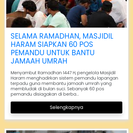
SELAMA RAMADHAN, MASJIDIL
HARAM SIAPKAN 60 POS
PEMANDU UNTUK BANTU
JAMAAH UMRAH
Menyambut Ramadhan 1447 H, pengelola Masjidil
Haram menghadirkan sistem pemandu lapangan
terpadu guna membantu jamaah umrah yang
membludak di bulan suci. Sebanyak 60 pos
pemandu disiagakan di berba...
Selengkapnya