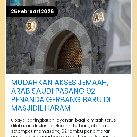
25 Februari 2026
MUDAHKAN AKSES JEMAAH,
ARAB SAUDI PASANG 92
PENANDA GERBANG BARU DI
MASJIDIL HARAM
Upaya peningkatan layanan bagi jamaah terus
dilakukan di Masjidil Haram. Terbaru, otoritas
setempat memasang 92 rambu penomoran
gerbang sebagai bagian dari Proyek Perluasan