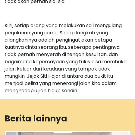
tidak akan pernah sia-sia.
Kini, setiap orang yang melakukan sa’i mengulang
perjalanan yang sama. Setiap langkah yang
dilangkahinya adalah pengingat akan betapa
kuatnya cinta seorang ibu, seberapa pentingnya
tidak pernah menyerah di tengah kesulitan, dan
bagaimana kepercayaan yang tulus bisa membuka
jalan keluar dari keadaan yang tampak tidak
mungkin. Jejak Siti Hajar di antara dua bukit itu
menjadi pelita yang menerangi jalan kita dalam
menghadapi ujian hidup sendiri.
Berita lainnya