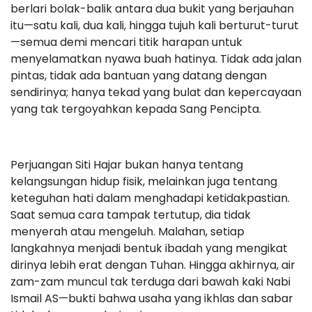
berlari bolak-balik antara dua bukit yang berjauhan
itu—satu kali, dua kali, hingga tujuh kali berturut-turut
—semua demi mencari titik harapan untuk
menyelamatkan nyawa buah hatinya. Tidak ada jalan
pintas, tidak ada bantuan yang datang dengan
sendirinya; hanya tekad yang bulat dan kepercayaan
yang tak tergoyahkan kepada Sang Pencipta.
Perjuangan Siti Hajar bukan hanya tentang
kelangsungan hidup fisik, melainkan juga tentang
keteguhan hati dalam menghadapi ketidakpastian.
Saat semua cara tampak tertutup, dia tidak
menyerah atau mengeluh. Malahan, setiap
langkahnya menjadi bentuk ibadah yang mengikat
dirinya lebih erat dengan Tuhan. Hingga akhirnya, air
zam-zam muncul tak terduga dari bawah kaki Nabi
Ismail AS—bukti bahwa usaha yang ikhlas dan sabar