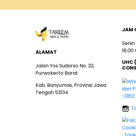
JAM 
Senin
16.00
ALAMAT
UHC 
Jalan Yos Sudarso No. 32,
CONS
Purwokerto Barat
Kab. Banyumas, Provinsi Jawa
Tengah 53134
:
0812 
:
T
:
Tare