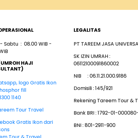
OPERASIONAL
LEGALITAS
 - Sabtu : 08.00 WIB -
PT TAREEM JASA UNIVERSA
 WIB
SK IZIN UMRAH :
(UMROH HAJI
06112100091860002
ULTANT)
NIB : 06.11.21.000.9186
Domisili : 145/921
1300 1140
Rekening Tareem Tour & T
areem Tour Travel
Bank BRI : 1792-01-00008
BNI : 801-2911-900
em Tour & Travel