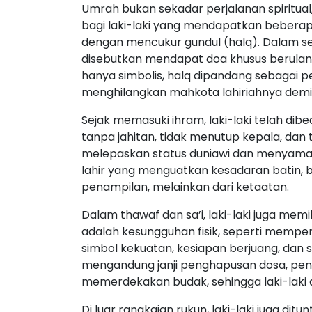
Umrah bukan sekadar perjalanan spiritual
bagi laki-laki yang mendapatkan beberap
dengan mencukur gundul (halq). Dalam se
disebutkan mendapat doa khusus berulang
hanya simbolis, halq dipandang sebagai p
menghilangkan mahkota lahiriahnya dem
Sejak memasuki ihram, laki-laki telah di
tanpa jahitan, tidak menutup kepala, dan 
melepaskan status duniawi dan menyamara
lahir yang menguatkan kesadaran batin, ba
penampilan, melainkan dari ketaatan.
Dalam thawaf dan sa’i, laki-laki juga mem
adalah kesungguhan fisik, seperti mempe
simbol kekuatan, kesiapan berjuang, dan s
mengandung janji penghapusan dosa, pen
memerdekakan budak, sehingga laki-laki
Di luar rangkaian rukun, laki-laki juga di