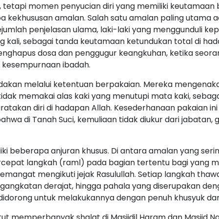
, tetapi momen penyucian diri yang memiliki keutamaan be
a kekhususan amalan. Salah satu amalan paling utama ad
jumlah penjelasan ulama, laki-laki yang menggunduli ke
 kali, sebagai tanda keutamaan ketundukan total di had
enghapus dosa dan penggugur keangkuhan, ketika seorang
i kesempurnaan ibadah.
bedakan melalui ketentuan berpakaian. Mereka mengenaka
tidak memakai alas kaki yang menutupi mata kaki, sebaga
takan diri di hadapan Allah. Kesederhanaan pakaian in
hwa di Tanah Suci, kemuliaan tidak diukur dari jabatan, g
iliki beberapa anjuran khusus. Di antara amalan yang seri
rcepat langkah (raml) pada bagian tertentu bagi yang 
emangat mengikuti jejak Rasulullah. Setiap langkah thawa
gangkatan derajat, hingga pahala yang diserupakan de
 didorong untuk melakukannya dengan penuh khusyuk dan
tuntut memperbanyak shalat di Masjidil Haram dan Masjid N