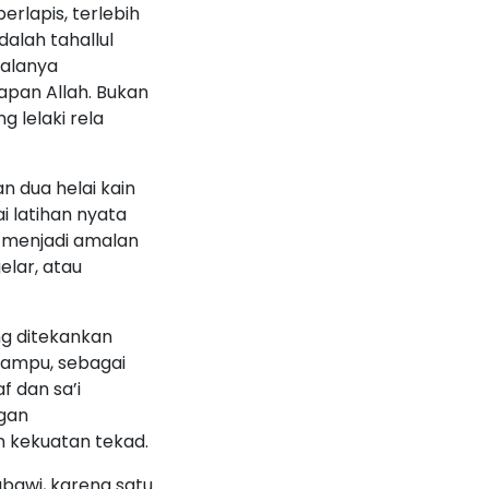
rlapis, terlebih
alah tahallul
palanya
apan Allah. Bukan
 lelaki rela
n dua helai kain
i latihan nyata
i menjadi amalan
elar, atau
ng ditekankan
mampu, sebagai
f dan sa’i
ngan
 kekuatan tekad.
abawi, karena satu