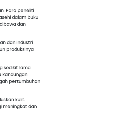
. Para peneliti
asehi dalam buku
 dibawa dan
n dan industri
mun produksinya
 sedikit lama
na kandungan
ncegah pertumbuhan
uskan kulit.
gi meningkat dan