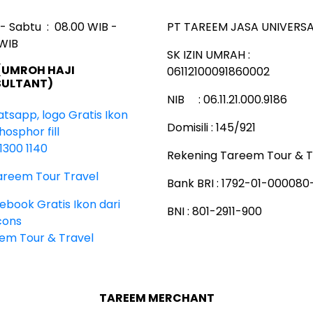
 - Sabtu : 08.00 WIB -
PT TAREEM JASA UNIVERSA
 WIB
SK IZIN UMRAH :
(UMROH HAJI
06112100091860002
ULTANT)
NIB : 06.11.21.000.9186
Domisili : 145/921
1300 1140
Rekening Tareem Tour & T
areem Tour Travel
Bank BRI : 1792-01-00008
BNI : 801-2911-900
em Tour & Travel
TAREEM MERCHANT