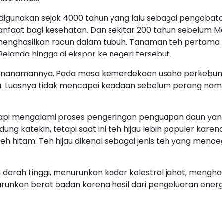
 digunakan sejak 4000 tahun yang lalu sebagai pengobatan
nfaat bagi kesehatan. Dan sekitar 200 tahun sebelum M
menghasilkan racun dalam tubuh. Tanaman teh pertama
elanda hingga di ekspor ke negeri tersebut.
penanamannya. Pada masa kemerdekaan usaha perkebuna
sia. Luasnya tidak mencapai keadaan sebelum perang na
etapi mengalami proses pengeringan penguapan daun yang
ng katekin, tetapi saat ini teh hijau lebih populer kare
 teh hitam. Teh hijau dikenal sebagai jenis teh yang me
 darah tinggi, menurunkan kadar kolestrol jahat, menghal
unkan berat badan karena hasil dari pengeluaran ener